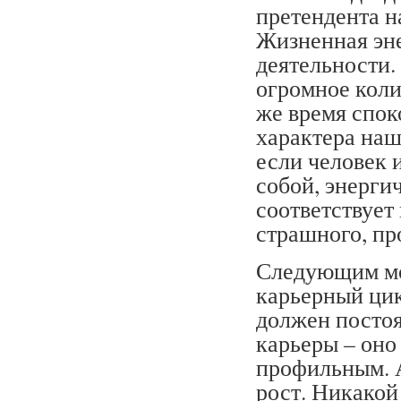
претендента н
Жизненная эне
деятельности.
огромное коли
же время спок
характера наш
если человек 
собой, энерги
соответствует
страшного, пр
Следующим мо
карьерный цик
должен постоя
карьеры – оно
профильным. А
рост. Никакой