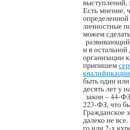
выступлений, 
Есть мнение, 
определенной 
личностные по
можем сделать
развивающийс
и в остальной
организации к
припишем
сер
квалификации
быть один или
десять лет у н
закон – 44-ФЗ
223-ФЗ, что б
Гражданское з
далеко не все.
го или 2-х кур