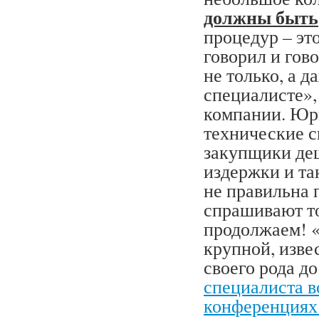
должны быть
процедур – эт
говорил и гов
не только, а д
специалисте»,
компании. Юр
технические с
закупщики де
издержки и та
не правильна 
спрашивают т
продолжаем! «
крупной, изве
своего рода д
специалиста в
конференциях