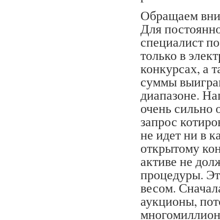
Обращаем вним
Для постоянно
специалист по
только в элек
конкурсах, а т
суммы выигра
диапазоне. На
очень сильно о
запрос котиро
не идет ни в 
открытому конк
активе не дол
процедуры. Эт
весом. Сначал
аукционы, пот
многомиллион