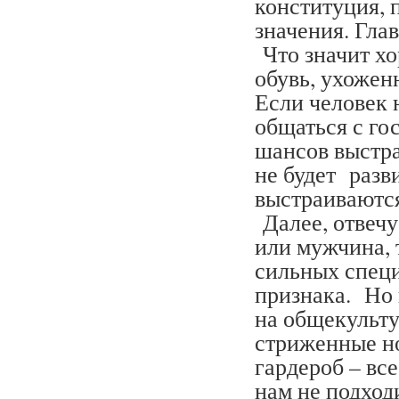
конституция, 
значения. Гла
Что значит хо
обувь, ухожен
Если человек н
общаться с го
шансов выстра
не будет разв
выстраиваются
Далее, отвеч
или мужчина, 
сильных специ
признака. Но 
на общекульту
стриженные но
гардероб – все
нам не подход