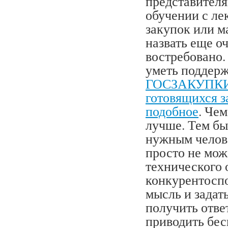
представителя
обучении с ле
закупок или м
назвать еще оч
востребовано.
уметь поддер
ГОСЗАКУПК
готовящихся з
подобное
. Че
лучше. Тем бы
нужным челове
просто не мож
технического 
конкурентосп
мысль и задат
получить отве
приводить бес