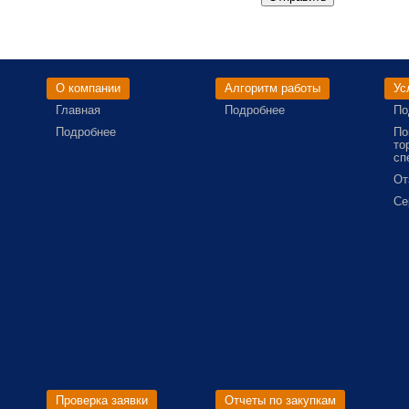
О компании
Алгоритм работы
Ус
Главная
Подробнее
По
Подробнее
По
то
сп
От
Се
Проверка заявки
Отчеты по закупкам