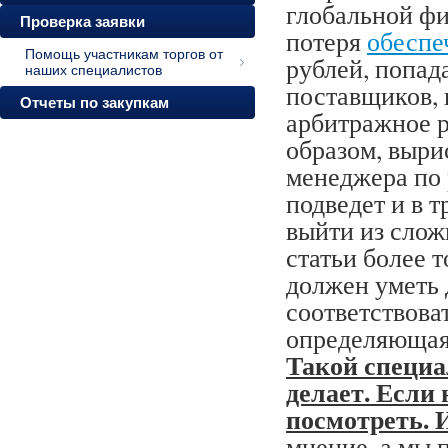
глобальной фи
Проверка заявки
потеря
обеспе
Помощь участникам торгов от
рублей, попад
наших специалистов
поставщиков, 
Отчеты по закупкам
арбитражное р
образом, выри
менеджера по 
подведет и в 
выйти из слож
статьи более 
должен уметь д
соответствова
определяющая
Такой специа
делает. Если 
посмотреть. И
мнение, а мы 