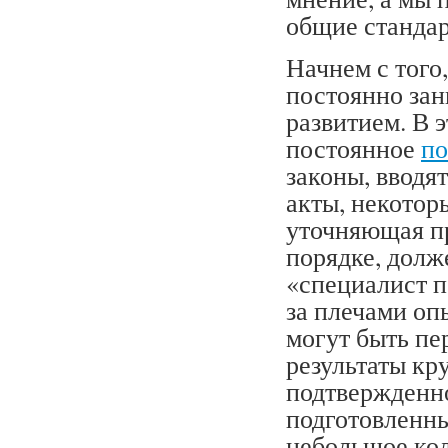
общие стандар
Начнем с того
постоянно за
развитием. В э
постоянное
по
законы, вводя
акты, некотор
уточняющая пр
порядке, долж
«специалист п
за плечами оп
могут быть пе
результаты к
подтвержденно
подготовленны
небольшое ко