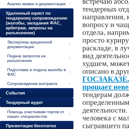
встречаю абсо
Анализ заявок и документации
тендерных отд
Удаленный юрист по
направления, 
тендерному сопровождению
вопросу и чащ
(жалобы, заседания ФАС,
арбитраж, запросы на
отдела, напри
разъяснения)
просто куриру
Экспертиза аукционной
раскладе, в л
документации
вид деятельно
Подача запросов на
разъяснение
худшем, может
описано в дру
Подготовка и подача жалобы в
ФАС
ГОСЗАКАЗЕ. 
прощает нев
Сопровождение контракта
тендерам долж
События
определенным 
Тендерный аудит
деятельности. 
Помощь участникам торгов от
человека с ма
наших специалистов.
сыгравшего па
Презентации бесплатно