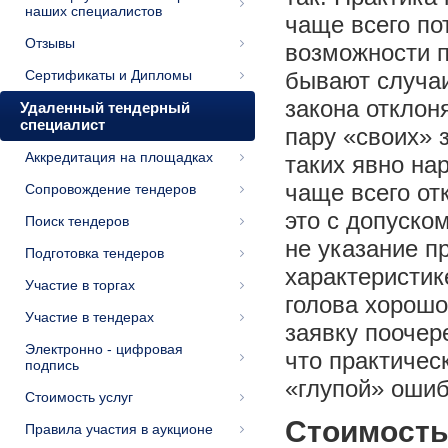
наших специалистов
чаще всего по
Отзывы
возможности п
Сертификаты и Дипломы
бывают случаи
закона отклон
Удаленный тендерный
специалист
пару «своих» 
Аккредитация на площадках
таких явно на
чаще всего от
Сопровождение тендеров
это с допуско
Поиск тендеров
не указание п
Подготовка тендеров
характеристик
Участие в торгах
голова хорошо
Участие в тендерах
заявку поочер
Электронно - цифровая
что практичес
подпись
«глупой» ошиб
Стоимость услуг
Стоимость 
Правила участия в аукционе