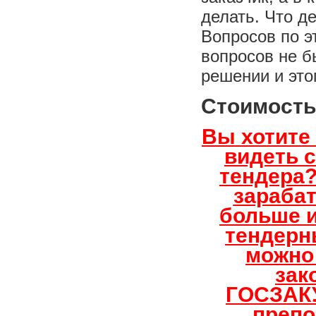
делать. Что д
Вопросов по э
вопросов не б
решении и это
Стоимость 
Вы хотите
видеть 
тендера?
зараба
больше 
тендерн
можно 
зак
ГОСЗАКУ
препо