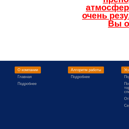
атмосфер
очень рез
Вы о
О компании
Алгоритм работы
Ус
Главная
Подробнее
По
Подробнее
По
то
сп
От
Се