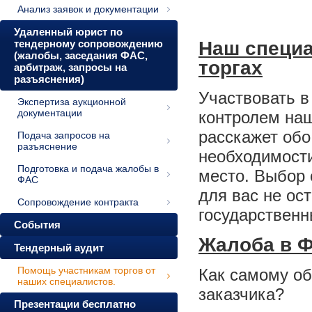
Анализ заявок и документации
Удаленный юрист по
тендерному сопровождению
Наш специа
(жалобы, заседания ФАС,
торгах
арбитраж, запросы на
разъяснения)
Участвовать в
Экспертиза аукционной
документации
контролем наш
расскажет обо
Подача запросов на
разъяснение
необходимости
Подготовка и подача жалобы в
место. Выбор 
ФАС
для вас не ос
Сопровождение контракта
государственн
События
Жалоба в 
Тендерный аудит
Помощь участникам торгов от
Как самому об
наших специалистов.
заказчика?
Презентации бесплатно