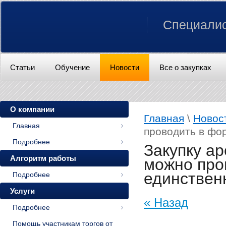
Специалис
Статьи
Обучение
Новости
Все о закупках
О компании
Главная
\
Новос
Главная
проводить в фо
Подробнее
Закупку а
Алгоритм работы
можно про
единствен
Подробнее
Услуги
« Назад
Подробнее
Помощь участникам торгов от